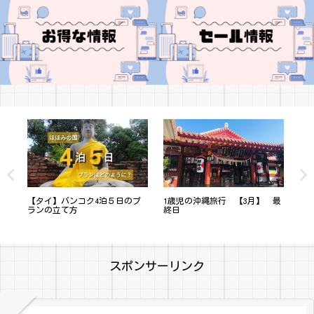
マー
【タイ】バンコク4泊５日のプ
1歳児の沖縄旅行 【3月】 最
一
ランの立て方
終日
（
スポンサーリンク