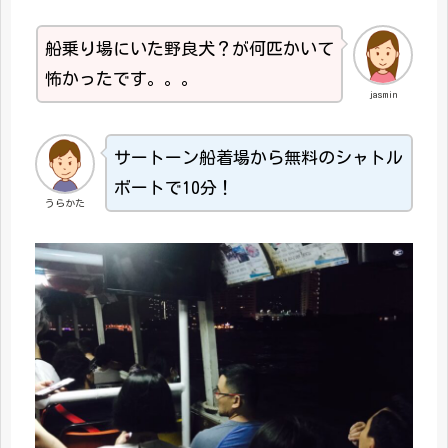
船乗り場にいた野良犬？が何匹かいて
怖かったです。。。
jasmin
サートーン船着場から無料のシャトル
ボートで10分！
うらかた