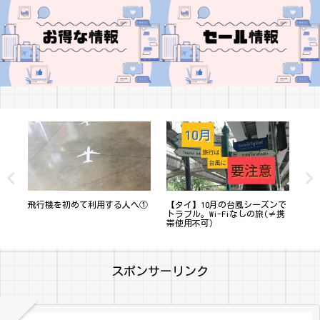
のパ
飛行機を初めて利用する人へ①
【タイ】10月の台風シーズンで
2
街
トラブル。Wi-Fiなしの旅(≠携
【
帯使用不可）
スポンサーリンク