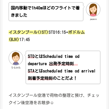
国内移動で1h40mほどのフライトで着
きました
jasmin
イスタンブール(IST)
STD16:15⇨
ボドルム
(BJV)
17:45
STD
とはScheduled time od
departure
出発予定時刻
うらかた
STA
とはscheduled time od arrival
到着予定時刻
のことだよ！
イスタンブール空港で荷物の整理と預け、チェッ
クイン後空港をお散歩☺