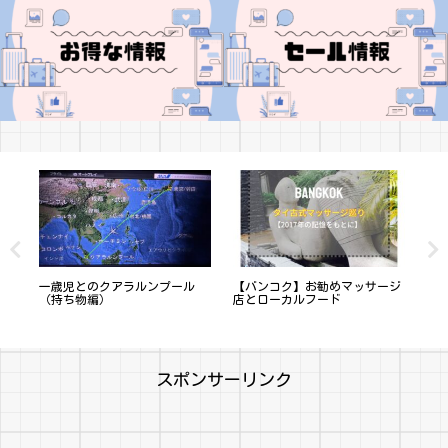
3
一歳児とのクアラルンプール
【バンコク】お勧めマッサージ
バ
（持ち物編）
店とローカルフード
ケ
スポンサーリンク